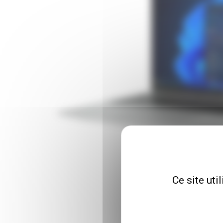
Ce site uti